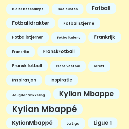
Fotball
Didier Deschamps
Doelpunten
Fotballdrakter
Fotballstjerne
Frankrijk
Fotballstjerner
Fotballtalent
FranskFotball
Frankrike
Fransk fotball
Frans voetbal
Idrett
inspiratie
Inspirasjon
Kylian Mbappe
Jeugdontwikkeling
Kylian Mbappé
KylianMbappé
Ligue 1
La Liga