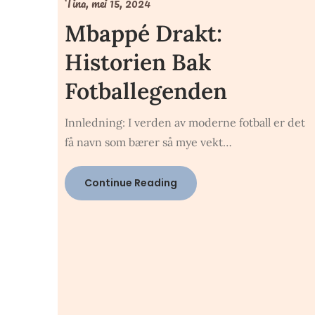
Tina,
mei 15, 2024
Mbappé Drakt:
Historien Bak
Fotballegenden
Innledning: I verden av moderne fotball er det
få navn som bærer så mye vekt…
Continue Reading