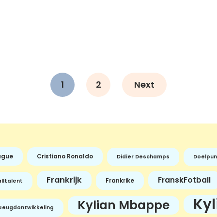
1
2
Next
ague
Cristiano Ronaldo
Didier Deschamps
Doelpun
Frankrijk
FranskFotball
Frankrike
lltalent
Ky
Kylian Mbappe
Jeugdontwikkeling