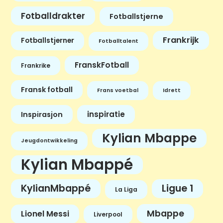
Fotballdrakter
Fotballstjerne
Frankrijk
Fotballstjerner
Fotballtalent
FranskFotball
Frankrike
Fransk fotball
Frans voetbal
Idrett
inspiratie
Inspirasjon
Kylian Mbappe
Jeugdontwikkeling
Kylian Mbappé
KylianMbappé
Ligue 1
La Liga
Mbappe
Lionel Messi
Liverpool