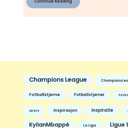
Continue Reading
Champions League
ChampionsLe
Fotballstjerne
Fotballstjerner
Fotba
inspiratie
Inspirasjon
Idrett
KylianMbappé
Ligue 1
La Liga