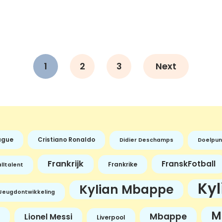
1
2
3
Next
ague
Cristiano Ronaldo
Didier Deschamps
Doelpun
Frankrijk
FranskFotball
Frankrike
lltalent
Ky
Kylian Mbappe
Jeugdontwikkeling
M
Mbappe
Lionel Messi
Liverpool