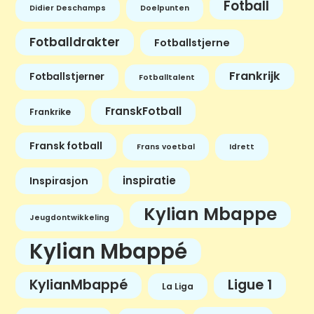
Fotball
Didier Deschamps
Doelpunten
Fotballdrakter
Fotballstjerne
Frankrijk
Fotballstjerner
Fotballtalent
FranskFotball
Frankrike
Fransk fotball
Frans voetbal
Idrett
inspiratie
Inspirasjon
Kylian Mbappe
Jeugdontwikkeling
Kylian Mbappé
KylianMbappé
Ligue 1
La Liga