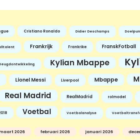
ague
Cristiano Ronaldo
Didier Deschamps
Doelpun
Frankrijk
FranskFotball
Frankrike
lltalent
Ky
Kylian Mbappe
Jeugdontwikkeling
M
Mbappe
Lionel Messi
Liverpool
Real Madrid
RealMadrid
rolmodel
Voetbal
018
Voetbalanalyse
Voetbaltransf
maart 2026
februari 2026
januari 2026
dece