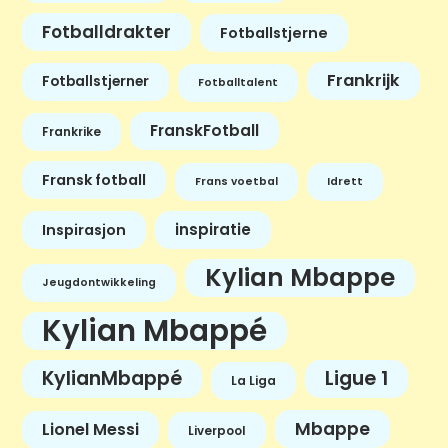
Fotballdrakter
Fotballstjerne
Frankrijk
Fotballstjerner
Fotballtalent
FranskFotball
Frankrike
Fransk fotball
Frans voetbal
Idrett
inspiratie
Inspirasjon
Kylian Mbappe
Jeugdontwikkeling
Kylian Mbappé
KylianMbappé
Ligue 1
La Liga
Mbappe
Lionel Messi
Liverpool