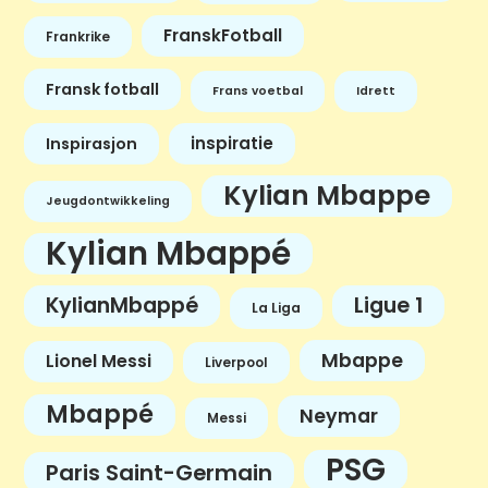
FranskFotball
Frankrike
Fransk fotball
Frans voetbal
Idrett
inspiratie
Inspirasjon
Kylian Mbappe
Jeugdontwikkeling
Kylian Mbappé
KylianMbappé
Ligue 1
La Liga
Mbappe
Lionel Messi
Liverpool
Mbappé
Neymar
Messi
PSG
Paris Saint-Germain