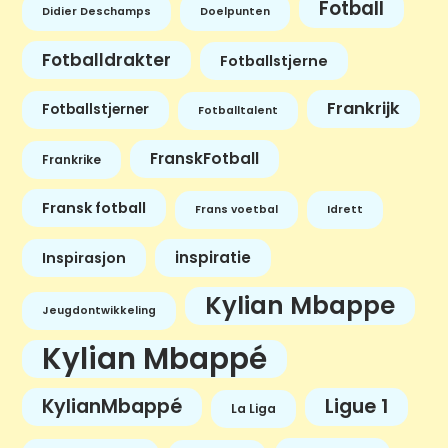
Fotball
Didier Deschamps
Doelpunten
Fotballdrakter
Fotballstjerne
Frankrijk
Fotballstjerner
Fotballtalent
FranskFotball
Frankrike
Fransk fotball
Frans voetbal
Idrett
inspiratie
Inspirasjon
Kylian Mbappe
Jeugdontwikkeling
Kylian Mbappé
KylianMbappé
Ligue 1
La Liga