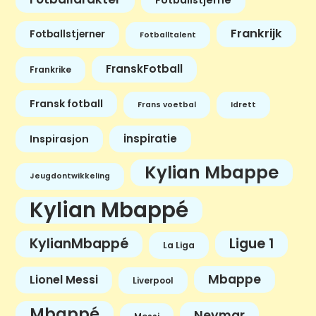
Frankrijk
Fotballstjerner
Fotballtalent
FranskFotball
Frankrike
Fransk fotball
Frans voetbal
Idrett
inspiratie
Inspirasjon
Kylian Mbappe
Jeugdontwikkeling
Kylian Mbappé
KylianMbappé
Ligue 1
La Liga
Mbappe
Lionel Messi
Liverpool
Mbappé
Neymar