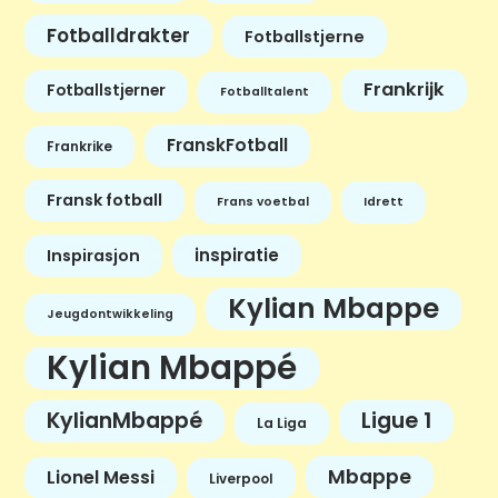
Fotballdrakter
Fotballstjerne
Frankrijk
Fotballstjerner
Fotballtalent
FranskFotball
Frankrike
Fransk fotball
Frans voetbal
Idrett
inspiratie
Inspirasjon
Kylian Mbappe
Jeugdontwikkeling
Kylian Mbappé
KylianMbappé
Ligue 1
La Liga
Mbappe
Lionel Messi
Liverpool