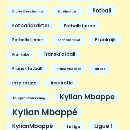
Fotball
Didier Deschamps
Doelpunten
Fotballdrakter
Fotballstjerne
Frankrijk
Fotballstjerner
Fotballtalent
FranskFotball
Frankrike
Fransk fotball
Frans voetbal
Idrett
inspiratie
Inspirasjon
Kylian Mbappe
Jeugdontwikkeling
Kylian Mbappé
KylianMbappé
Ligue 1
La Liga