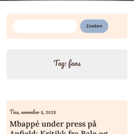
Zoeken
Zoeken
Tag:
fans
Tina,
november 5, 2025
Mbappé under press på
Anfield: Kritikk fra Bale og