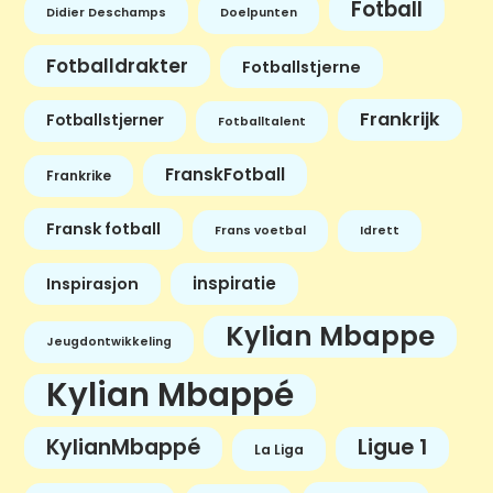
Fotball
Didier Deschamps
Doelpunten
Fotballdrakter
Fotballstjerne
Frankrijk
Fotballstjerner
Fotballtalent
FranskFotball
Frankrike
Fransk fotball
Frans voetbal
Idrett
inspiratie
Inspirasjon
Kylian Mbappe
Jeugdontwikkeling
Kylian Mbappé
KylianMbappé
Ligue 1
La Liga