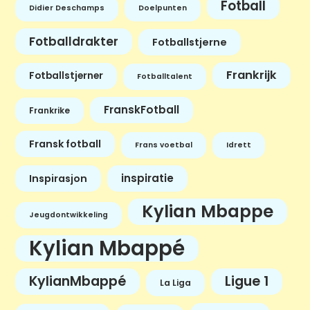
Fotball
Didier Deschamps
Doelpunten
Fotballdrakter
Fotballstjerne
Frankrijk
Fotballstjerner
Fotballtalent
FranskFotball
Frankrike
Fransk fotball
Frans voetbal
Idrett
inspiratie
Inspirasjon
Kylian Mbappe
Jeugdontwikkeling
Kylian Mbappé
KylianMbappé
Ligue 1
La Liga