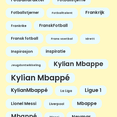
Frankrijk
Fotballstjerner
Fotballtalent
FranskFotball
Frankrike
Fransk fotball
Frans voetbal
Idrett
inspiratie
Inspirasjon
Kylian Mbappe
Jeugdontwikkeling
Kylian Mbappé
KylianMbappé
Ligue 1
La Liga
Mbappe
Lionel Messi
Liverpool
Mbappé
Neymar