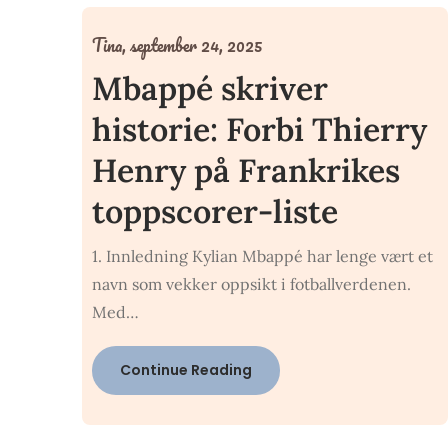
Tina,
september 24, 2025
Mbappé skriver
historie: Forbi Thierry
Henry på Frankrikes
toppscorer-liste
1. Innledning Kylian Mbappé har lenge vært et
navn som vekker oppsikt i fotballverdenen.
Med…
Continue Reading