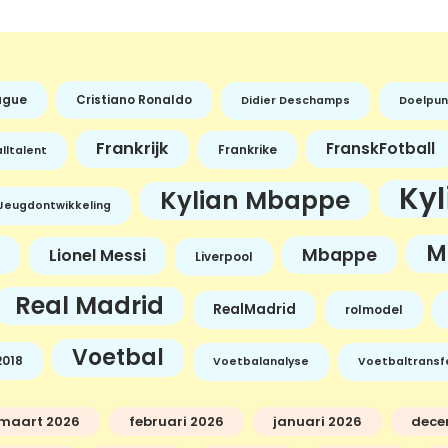
ague
Cristiano Ronaldo
Didier Deschamps
Doelpun
Frankrijk
FranskFotball
Frankrike
lltalent
Ky
Kylian Mbappe
Jeugdontwikkeling
M
Mbappe
Lionel Messi
Liverpool
Real Madrid
RealMadrid
rolmodel
Voetbal
018
Voetbalanalyse
Voetbaltransf
maart 2026
februari 2026
januari 2026
dece