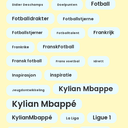
Fotball
Didier Deschamps
Doelpunten
Fotballdrakter
Fotballstjerne
Frankrijk
Fotballstjerner
Fotballtalent
FranskFotball
Frankrike
Fransk fotball
Frans voetbal
Idrett
inspiratie
Inspirasjon
Kylian Mbappe
Jeugdontwikkeling
Kylian Mbappé
KylianMbappé
Ligue 1
La Liga