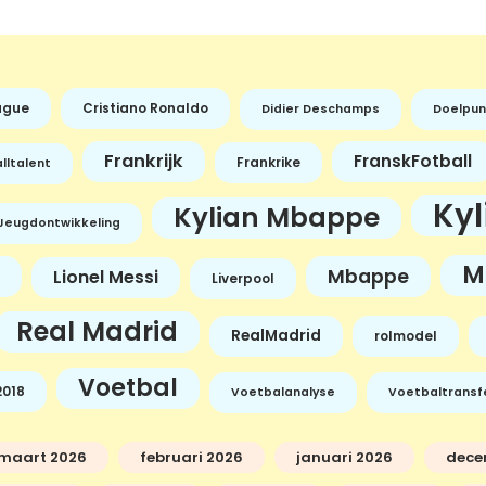
ague
Cristiano Ronaldo
Didier Deschamps
Doelpun
Frankrijk
FranskFotball
Frankrike
lltalent
Ky
Kylian Mbappe
Jeugdontwikkeling
M
Mbappe
Lionel Messi
Liverpool
Real Madrid
RealMadrid
rolmodel
Voetbal
018
Voetbalanalyse
Voetbaltransf
maart 2026
februari 2026
januari 2026
dece