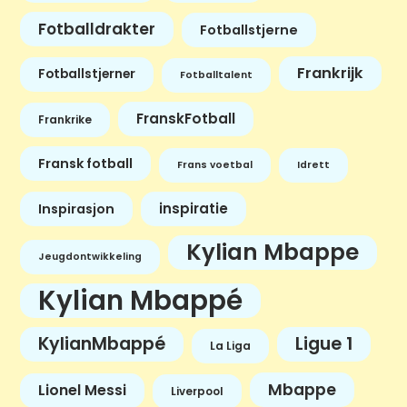
Fotballdrakter
Fotballstjerne
Frankrijk
Fotballstjerner
Fotballtalent
FranskFotball
Frankrike
Fransk fotball
Frans voetbal
Idrett
inspiratie
Inspirasjon
Kylian Mbappe
Jeugdontwikkeling
Kylian Mbappé
KylianMbappé
Ligue 1
La Liga
Mbappe
Lionel Messi
Liverpool