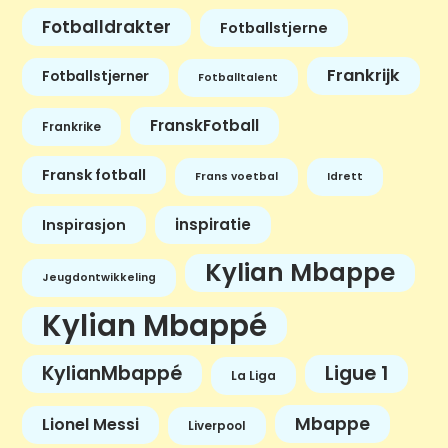
Fotballdrakter
Fotballstjerne
Frankrijk
Fotballstjerner
Fotballtalent
FranskFotball
Frankrike
Fransk fotball
Frans voetbal
Idrett
inspiratie
Inspirasjon
Kylian Mbappe
Jeugdontwikkeling
Kylian Mbappé
KylianMbappé
Ligue 1
La Liga
Mbappe
Lionel Messi
Liverpool