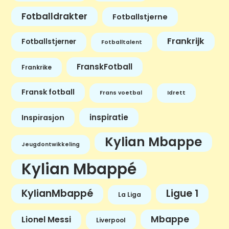
Fotballdrakter
Fotballstjerne
Frankrijk
Fotballstjerner
Fotballtalent
FranskFotball
Frankrike
Fransk fotball
Frans voetbal
Idrett
inspiratie
Inspirasjon
Kylian Mbappe
Jeugdontwikkeling
Kylian Mbappé
KylianMbappé
Ligue 1
La Liga
Mbappe
Lionel Messi
Liverpool