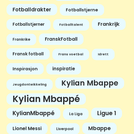
Fotballdrakter
Fotballstjerne
Frankrijk
Fotballstjerner
Fotballtalent
FranskFotball
Frankrike
Fransk fotball
Frans voetbal
Idrett
inspiratie
Inspirasjon
Kylian Mbappe
Jeugdontwikkeling
Kylian Mbappé
KylianMbappé
Ligue 1
La Liga
Mbappe
Lionel Messi
Liverpool