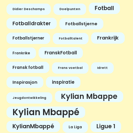
Fotball
Didier Deschamps
Doelpunten
Fotballdrakter
Fotballstjerne
Frankrijk
Fotballstjerner
Fotballtalent
FranskFotball
Frankrike
Fransk fotball
Frans voetbal
Idrett
inspiratie
Inspirasjon
Kylian Mbappe
Jeugdontwikkeling
Kylian Mbappé
KylianMbappé
Ligue 1
La Liga