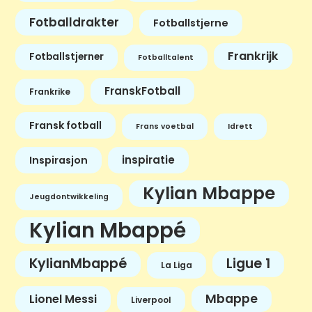
Fotballdrakter
Fotballstjerne
Frankrijk
Fotballstjerner
Fotballtalent
FranskFotball
Frankrike
Fransk fotball
Frans voetbal
Idrett
inspiratie
Inspirasjon
Kylian Mbappe
Jeugdontwikkeling
Kylian Mbappé
KylianMbappé
Ligue 1
La Liga
Mbappe
Lionel Messi
Liverpool