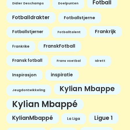
Fotball
Didier Deschamps
Doelpunten
Fotballdrakter
Fotballstjerne
Frankrijk
Fotballstjerner
Fotballtalent
FranskFotball
Frankrike
Fransk fotball
Frans voetbal
Idrett
inspiratie
Inspirasjon
Kylian Mbappe
Jeugdontwikkeling
Kylian Mbappé
KylianMbappé
Ligue 1
La Liga