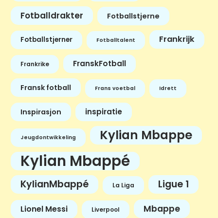
Fotballdrakter
Fotballstjerne
Frankrijk
Fotballstjerner
Fotballtalent
FranskFotball
Frankrike
Fransk fotball
Frans voetbal
Idrett
inspiratie
Inspirasjon
Kylian Mbappe
Jeugdontwikkeling
Kylian Mbappé
KylianMbappé
Ligue 1
La Liga
Mbappe
Lionel Messi
Liverpool