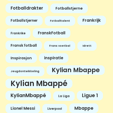
Fotballdrakter
Fotballstjerne
Frankrijk
Fotballstjerner
Fotballtalent
FranskFotball
Frankrike
Fransk fotball
Frans voetbal
Idrett
inspiratie
Inspirasjon
Kylian Mbappe
Jeugdontwikkeling
Kylian Mbappé
KylianMbappé
Ligue 1
La Liga
Mbappe
Lionel Messi
Liverpool