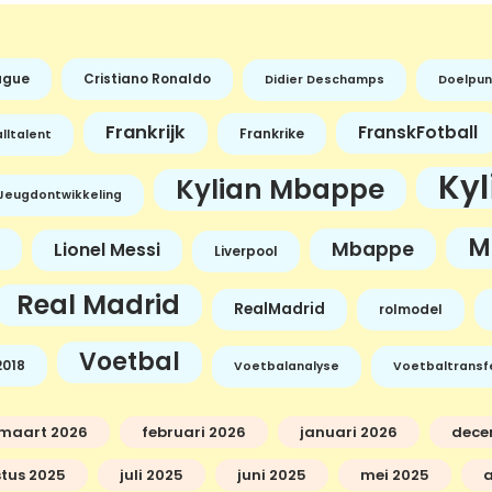
ague
Cristiano Ronaldo
Didier Deschamps
Doelpun
Frankrijk
FranskFotball
Frankrike
lltalent
Ky
Kylian Mbappe
Jeugdontwikkeling
M
Mbappe
Lionel Messi
Liverpool
Real Madrid
RealMadrid
rolmodel
Voetbal
018
Voetbalanalyse
Voetbaltransf
maart 2026
februari 2026
januari 2026
dece
tus 2025
juli 2025
juni 2025
mei 2025
a