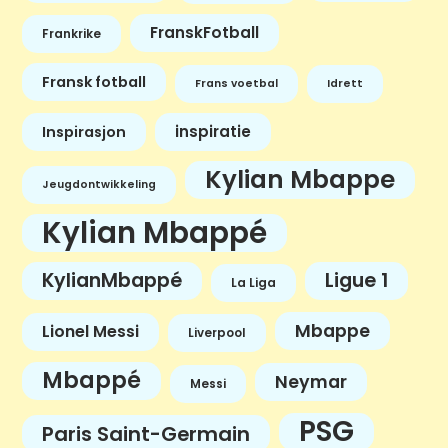
FranskFotball
Frankrike
Fransk fotball
Frans voetbal
Idrett
inspiratie
Inspirasjon
Kylian Mbappe
Jeugdontwikkeling
Kylian Mbappé
KylianMbappé
Ligue 1
La Liga
Mbappe
Lionel Messi
Liverpool
Mbappé
Neymar
Messi
PSG
Paris Saint-Germain