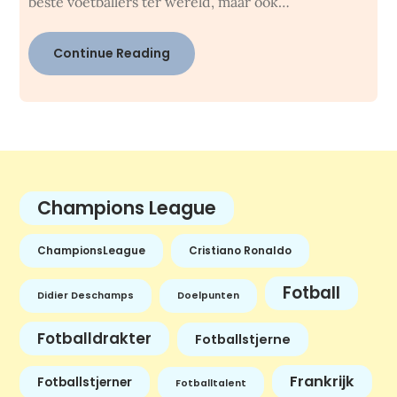
beste voetballers ter wereld, maar ook…
Continue Reading
Champions League
ChampionsLeague
Cristiano Ronaldo
Fotball
Didier Deschamps
Doelpunten
Fotballdrakter
Fotballstjerne
Frankrijk
Fotballstjerner
Fotballtalent