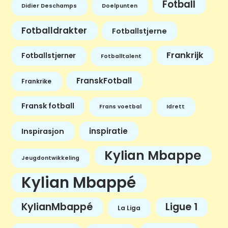
Fotball
Didier Deschamps
Doelpunten
Fotballdrakter
Fotballstjerne
Frankrijk
Fotballstjerner
Fotballtalent
FranskFotball
Frankrike
Fransk fotball
Frans voetbal
Idrett
inspiratie
Inspirasjon
Kylian Mbappe
Jeugdontwikkeling
Kylian Mbappé
KylianMbappé
Ligue 1
La Liga