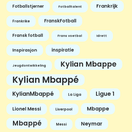
Frankrijk
Fotballstjerner
Fotballtalent
FranskFotball
Frankrike
Fransk fotball
Frans voetbal
Idrett
inspiratie
Inspirasjon
Kylian Mbappe
Jeugdontwikkeling
Kylian Mbappé
KylianMbappé
Ligue 1
La Liga
Mbappe
Lionel Messi
Liverpool
Mbappé
Neymar
Messi