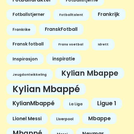
Frankrijk
Fotballstjerner
Fotballtalent
FranskFotball
Frankrike
Fransk fotball
Frans voetbal
Idrett
inspiratie
Inspirasjon
Kylian Mbappe
Jeugdontwikkeling
Kylian Mbappé
KylianMbappé
Ligue 1
La Liga
Mbappe
Lionel Messi
Liverpool
Mbappé
Neymar