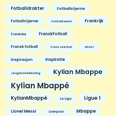
Fotballdrakter
Fotballstjerne
Frankrijk
Fotballstjerner
Fotballtalent
FranskFotball
Frankrike
Fransk fotball
Frans voetbal
Idrett
inspiratie
Inspirasjon
Kylian Mbappe
Jeugdontwikkeling
Kylian Mbappé
KylianMbappé
Ligue 1
La Liga
Mbappe
Lionel Messi
Liverpool