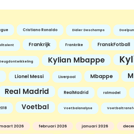
ague
Cristiano Ronaldo
Didier Deschamps
Doelpun
Frankrijk
FranskFotball
Frankrike
lltalent
Ky
Kylian Mbappe
Jeugdontwikkeling
M
Mbappe
Lionel Messi
Liverpool
Real Madrid
RealMadrid
rolmodel
Voetbal
018
Voetbalanalyse
Voetbaltransf
maart 2026
februari 2026
januari 2026
dece