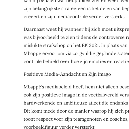
kan hij bepalen wat het publiek ziet en weet over
zijn belangrijkste strategieën is het delen van b
creëert en zijn mediacontrole verder versterkt.
Daarnaast weet hij wanneer hij zich moet uitsprek
was bijvoorbeeld te zien tijdens de controverse r
mislukte strafschop op het EK 2021. In plaats van
Mbappé ervoor om via zorgvuldig geplande stateme
controle behield over hoe zijn emoties en reacti
Positieve Media-Aandacht en Zijn Imago
Mbappé’s mediabeleid heeft hem niet alleen bes
ook zijn positieve imago in de voetbalwereld vers
hardwerkende en ambitieuze atleet die ondanks 
Dit komt mede door de manier waarop hij zich pr
toont respect voor zijn teamgenoten en coaches, 
voorbeeldfiguur verder versterkt.