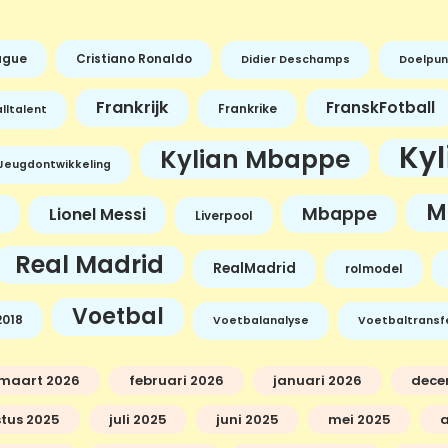
ague
Cristiano Ronaldo
Didier Deschamps
Doelpun
Frankrijk
FranskFotball
Frankrike
lltalent
Ky
Kylian Mbappe
Jeugdontwikkeling
M
Mbappe
Lionel Messi
Liverpool
Real Madrid
RealMadrid
rolmodel
Voetbal
018
Voetbalanalyse
Voetbaltransf
maart 2026
februari 2026
januari 2026
dece
tus 2025
juli 2025
juni 2025
mei 2025
a