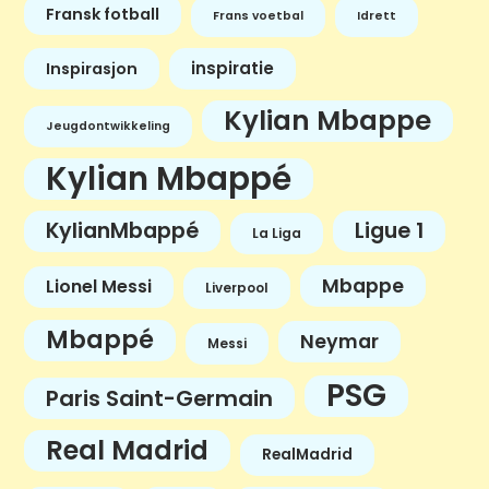
Fransk fotball
Frans voetbal
Idrett
inspiratie
Inspirasjon
Kylian Mbappe
Jeugdontwikkeling
Kylian Mbappé
KylianMbappé
Ligue 1
La Liga
Mbappe
Lionel Messi
Liverpool
Mbappé
Neymar
Messi
PSG
Paris Saint-Germain
Real Madrid
RealMadrid