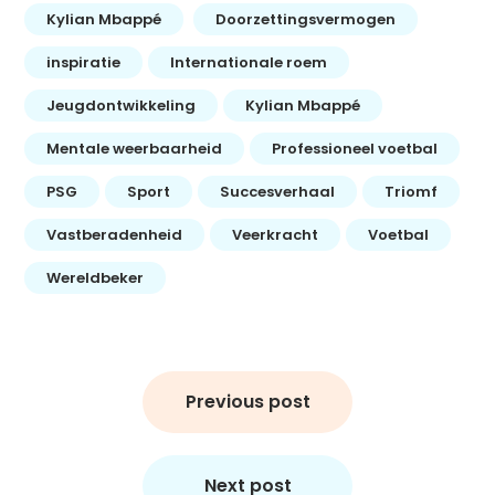
Kylian Mbappé
Doorzettingsvermogen
inspiratie
Internationale roem
Jeugdontwikkeling
Kylian Mbappé
Mentale weerbaarheid
Professioneel voetbal
PSG
Sport
Succesverhaal
Triomf
Vastberadenheid
Veerkracht
Voetbal
Wereldbeker
Bericht
navigatie
Previous post
Next post