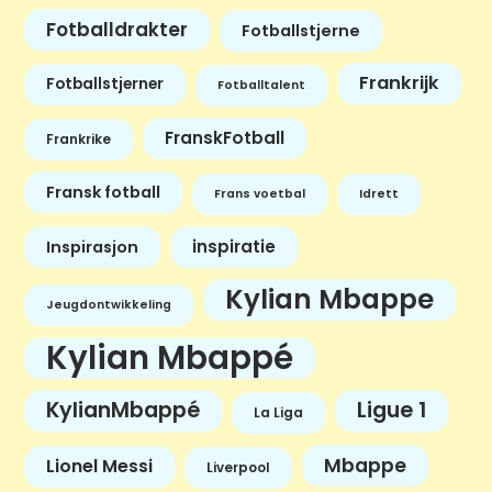
Fotballdrakter
Fotballstjerne
Frankrijk
Fotballstjerner
Fotballtalent
FranskFotball
Frankrike
Fransk fotball
Frans voetbal
Idrett
inspiratie
Inspirasjon
Kylian Mbappe
Jeugdontwikkeling
Kylian Mbappé
KylianMbappé
Ligue 1
La Liga
Mbappe
Lionel Messi
Liverpool