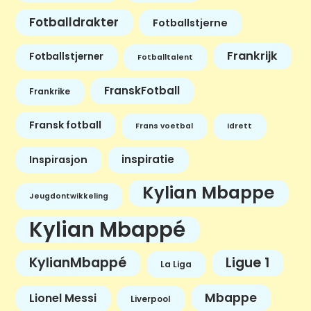
Fotballdrakter
Fotballstjerne
Frankrijk
Fotballstjerner
Fotballtalent
FranskFotball
Frankrike
Fransk fotball
Frans voetbal
Idrett
inspiratie
Inspirasjon
Kylian Mbappe
Jeugdontwikkeling
Kylian Mbappé
KylianMbappé
Ligue 1
La Liga
Mbappe
Lionel Messi
Liverpool