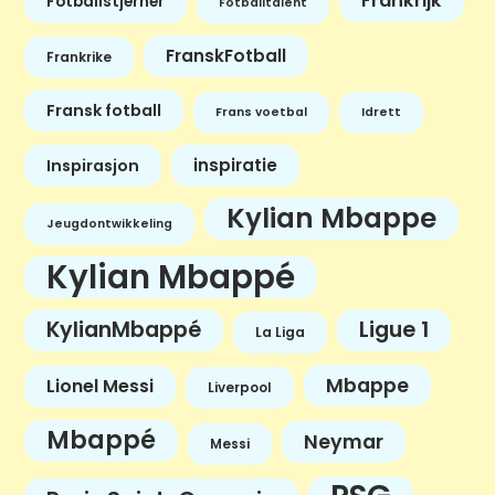
Frankrijk
Fotballstjerner
Fotballtalent
FranskFotball
Frankrike
Fransk fotball
Frans voetbal
Idrett
inspiratie
Inspirasjon
Kylian Mbappe
Jeugdontwikkeling
Kylian Mbappé
KylianMbappé
Ligue 1
La Liga
Mbappe
Lionel Messi
Liverpool
Mbappé
Neymar
Messi