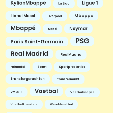
KylianMbappé
Ligue 1
La Liga
Mbappe
Lionel Messi
Liverpool
Mbappé
Neymar
Messi
PSG
Paris Saint-Germain
Real Madrid
RealMadrid
rolmodel
Sport
Sportprestaties
transfergeruchten
Transfermarkt
Voetbal
VM2018
Voetbalanalyse
Voetbaltransfers
Wereldvoetbal