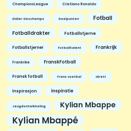
ChampionsLeague
Cristiano Ronaldo
Fotball
Didier Deschamps
Doelpunten
Fotballdrakter
Fotballstjerne
Frankrijk
Fotballstjerner
Fotballtalent
FranskFotball
Frankrike
Fransk fotball
Frans voetbal
Idrett
inspiratie
Inspirasjon
Kylian Mbappe
Jeugdontwikkeling
Kylian Mbappé