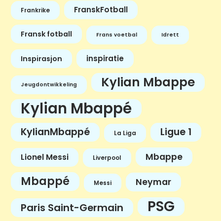
FranskFotball
Frankrike
Fransk fotball
Frans voetbal
Idrett
inspiratie
Inspirasjon
Kylian Mbappe
Jeugdontwikkeling
Kylian Mbappé
KylianMbappé
Ligue 1
La Liga
Mbappe
Lionel Messi
Liverpool
Mbappé
Neymar
Messi
PSG
Paris Saint-Germain