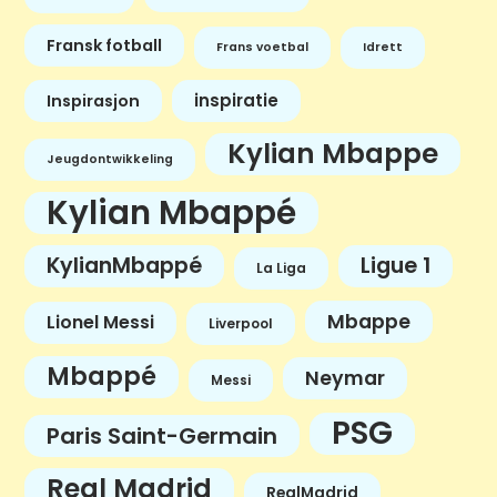
Fransk fotball
Frans voetbal
Idrett
inspiratie
Inspirasjon
Kylian Mbappe
Jeugdontwikkeling
Kylian Mbappé
KylianMbappé
Ligue 1
La Liga
Mbappe
Lionel Messi
Liverpool
Mbappé
Neymar
Messi
PSG
Paris Saint-Germain
Real Madrid
RealMadrid