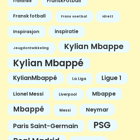
FranskFotball
Frankrike
Fransk fotball
Frans voetbal
Idrett
inspiratie
Inspirasjon
Kylian Mbappe
Jeugdontwikkeling
Kylian Mbappé
KylianMbappé
Ligue 1
La Liga
Mbappe
Lionel Messi
Liverpool
Mbappé
Neymar
Messi
PSG
Paris Saint-Germain