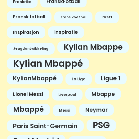
FranskFotball
Frankrike
Fransk fotball
Frans voetbal
Idrett
inspiratie
Inspirasjon
Kylian Mbappe
Jeugdontwikkeling
Kylian Mbappé
KylianMbappé
Ligue 1
La Liga
Mbappe
Lionel Messi
Liverpool
Mbappé
Neymar
Messi
PSG
Paris Saint-Germain